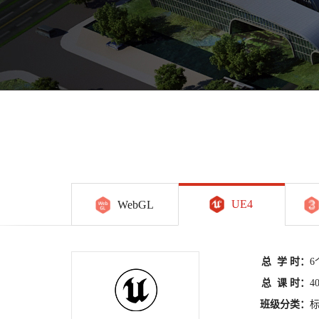
UE4
WebGL
总 学 时：
6
总 课 时：
4
班级分类：