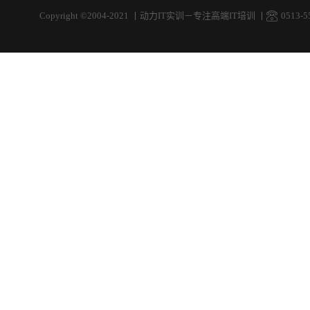
Copyright ©2004-2021
丨
动力IT实训－专注高端IT培训
丨
0513-5