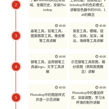
了解Photoshop的应用领
工具功能、图层概念、P
2
域、发展历史，安装Pho
hotoshop中的色彩模式，
toshop
讲解拾色器中的HSB、L
ab的概念
40:00
40:00
画笔工具，铅笔工具，
渐变工具，模糊，锐
3
图案图章工具，橡皮檫
化，涂抹，加深，减
等工具讲解
淡，海绵等工具讲解
40:00
40:00
钢笔工具，运用钢笔工
示范钢笔工具抠图，婚
4
具画logo，文字工具讲
纱抠图（熟知抠图概
解
念）讲解
40:00
40:00
Photoshop中的叠加样
Photoshop中的图层样式
5
式、涂层调整，学习水
并逐一示范讲解
杯海的制作讲解