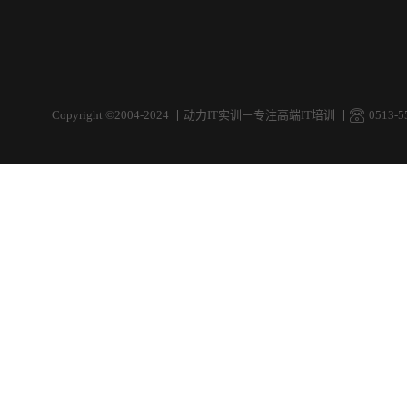
Copyright ©2004-2024
丨
动力IT实训－专注高端IT培训
丨
0513-5